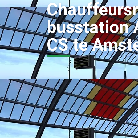
Chauffeurs
busstation
CS te Amst