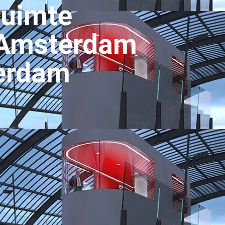
ruimte
 Amsterdam
erdam