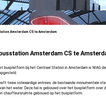
station Amsterdam CS te Amsterdam
 busstation Amsterdam CS te Amster
t busplatform bij het Centraal Station in Amsterdam is NIAG de i
opgesteld.
eft twee volwaardige entrees: de bestaande monumentale stat
van het water. Deze hal is gebouwd over het busplatform over d
een chauffeursruimte gebouwd op het busplatform.